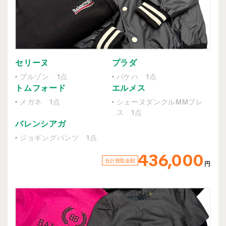
セリーヌ
プラダ
ブルゾン 1点
バケハ 1点
トムフォード
エルメス
メガネ 1点
シェーヌダンクルMMブレ
ス 1点
バレンシアガ
ジョギングパンツ 1点
436,000
合計買取金額
円