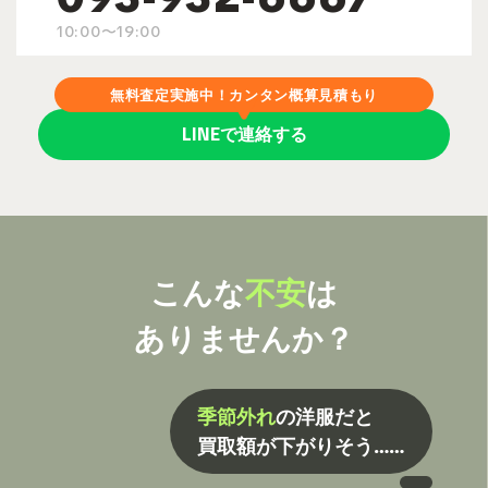
10:00〜19:00
無料査定実施中！カンタン概算見積もり
LINEで連絡する
こんな
不安
は
ありませんか？
季節外れ
の洋服だと
買取額が下がりそう……