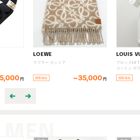
LOUIS VUITTON
LOUIS
フロックLV Tシャツ
サンチュ
コットン ホワイト
M9453 
~35,000
~60,000
買取強化
買取強化
円
円
MEN