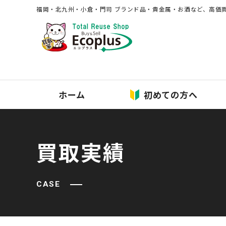
福岡・北九州・⼩倉・⾨司 ブランド品・貴⾦属・お酒など、⾼価
ホーム
初めての方へ
買取実績
CASE