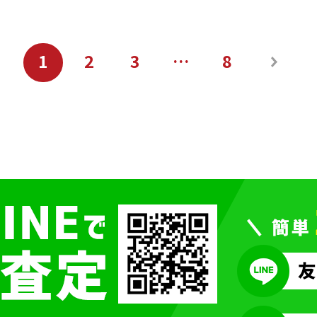
1
2
3
…
8
次へ
»