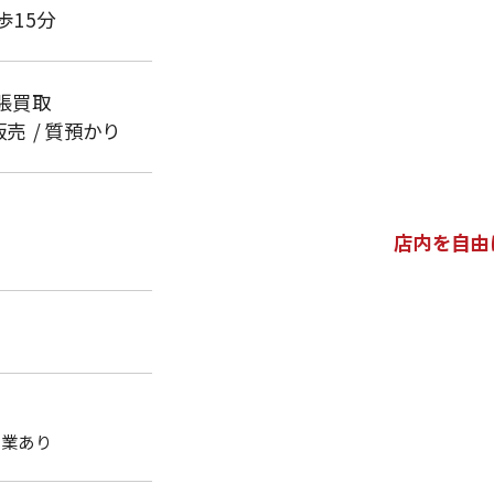
歩15分
張買取
販売
質預かり
店内を自由
休業あり