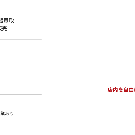
張買取
販売
店内を自由
休業あり