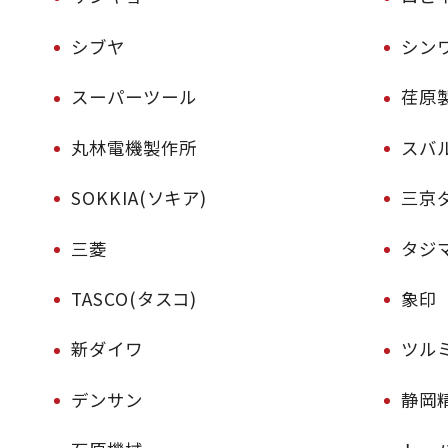
シブヤ
シン
スーパーツール
荏原
丸林電機製作所
スバ
SOKKIA(ソキア)
三京
三菱
タジマ
TASCO(タスコ)
象印
新ダイワ
ツル
デンサン
静岡