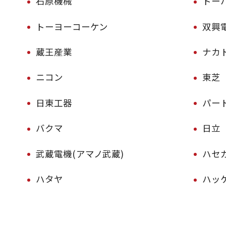
石原機械
トーハ
トーヨーコーケン
双興
蔵王産業
ナカ
ニコン
東芝
日東工器
パー
バクマ
日立
武蔵電機(アマノ武蔵)
ハセ
ハタヤ
ハッ