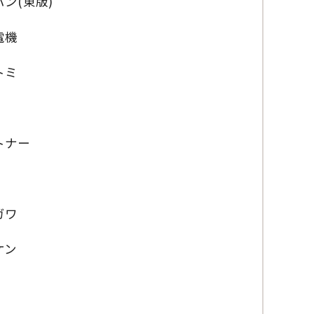
ン(東版)
電機
トミ
トナー
ガワ
ケン