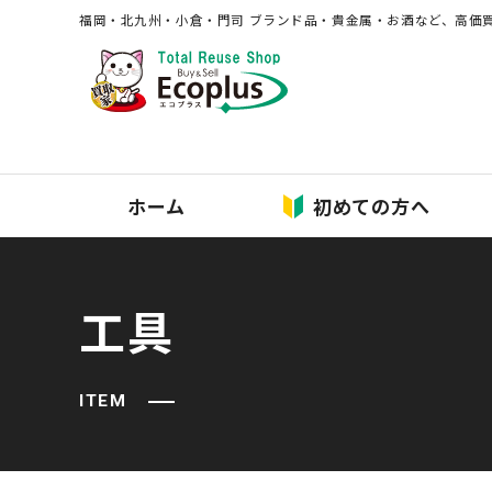
福岡・北九州・⼩倉・⾨司 ブランド品・貴⾦属・お酒など、⾼価
ホーム
初めての方へ
⼯具
ITEM