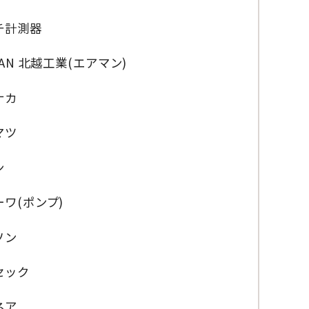
チ計測器
MAN 北越工業(エアマン)
ナカ
マツ
ン
ワ(ポンプ)
ソン
セック
ネア