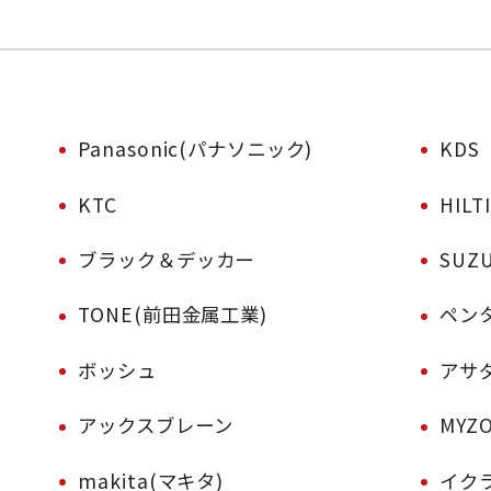
Panasonic(パナソニック)
KDS
KTC
HIL
ブラック＆デッカー
SUZ
TONE(前田金属工業)
ペン
ボッシュ
アサ
アックスブレーン
MYZ
makita(マキタ)
イク