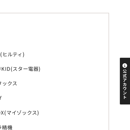
TI(ヒルティ)
UKID(スター電器)
タックス
ダ
OX(マイゾックス)
ラ精機