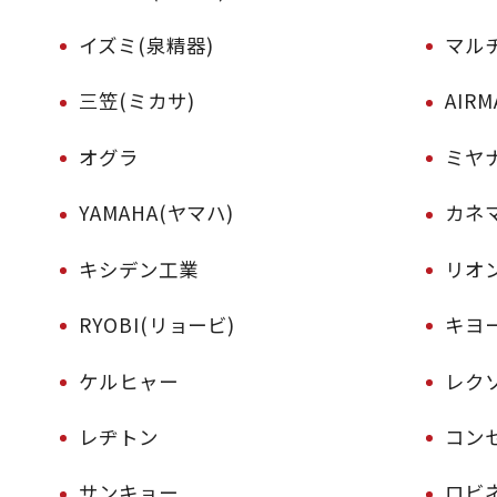
イズミ(泉精器)
マル
三笠(ミカサ)
AIR
オグラ
ミヤ
YAMAHA(ヤマハ)
カネ
キシデン工業
リオ
RYOBI(リョービ)
キヨー
ケルヒャー
レク
レヂトン
コン
サンキョー
ロビ