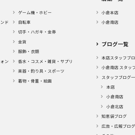
ゲーム機・ホビー
小倉本店
モンド
自転車
小倉南店
切手・ハガキ・金券
金貨
ブログ⼀覧
服飾・衣類
本店スタッフブ
フォン
⾹⽔・コスメ・雑貨・サプリ
小倉南店 スタッ
楽器・釣り具・スポーツ
スタッフブログ
着物・⾻董・絵画
本店
小倉南店
小倉北店
知恵袋ブログ
広告・広報ブロ