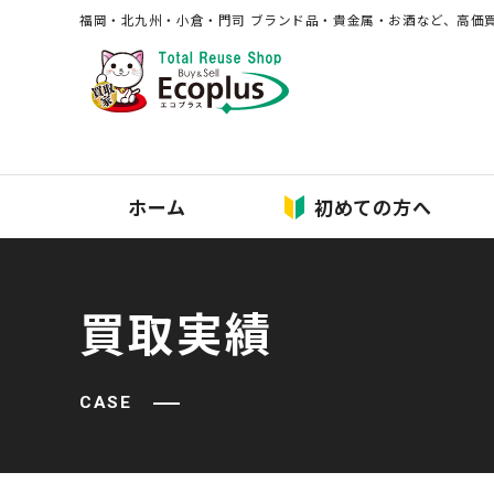
福岡・北九州・⼩倉・⾨司 ブランド品・貴⾦属・お酒など、⾼価
ホーム
初めての方へ
買取実績
CASE