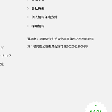
会社概要
個⼈情報保護⽅針
採用情報
道具商：
福岡県公安委員会許可 第902090910006号
質：
福岡県公安委員会許可 第902091130001号
ログ
フブログ
一覧
グ