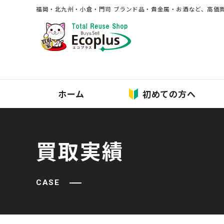
福岡・北九州・⼩倉・⾨司 ブランド品・貴⾦属・お酒など、⾼価
ホーム
初めての方へ
買取実績
CASE