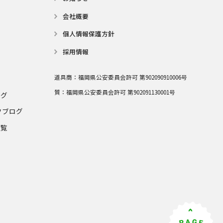
会社概要
個⼈情報保護⽅針
採用情報
道具商：
福岡県公安委員会許可 第902090910006号
質：
福岡県公安委員会許可 第902091130001号
ログ
フブログ
一覧
グ