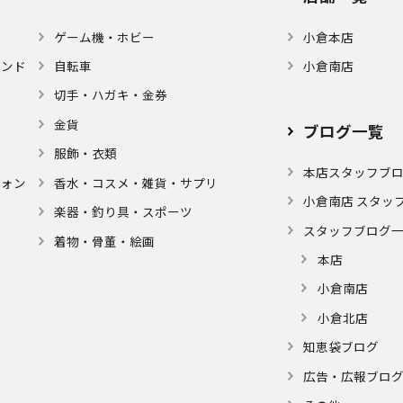
ゲーム機・ホビー
小倉本店
モンド
自転車
小倉南店
切手・ハガキ・金券
金貨
ブログ⼀覧
服飾・衣類
本店スタッフブ
フォン
⾹⽔・コスメ・雑貨・サプリ
小倉南店 スタッ
楽器・釣り具・スポーツ
スタッフブログ
着物・⾻董・絵画
本店
小倉南店
小倉北店
知恵袋ブログ
広告・広報ブロ