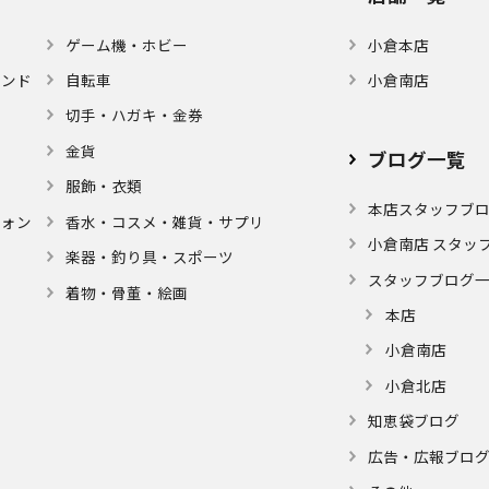
ゲーム機・ホビー
小倉本店
モンド
自転車
小倉南店
切手・ハガキ・金券
金貨
ブログ⼀覧
服飾・衣類
本店スタッフブ
フォン
⾹⽔・コスメ・雑貨・サプリ
小倉南店 スタッ
楽器・釣り具・スポーツ
スタッフブログ
着物・⾻董・絵画
本店
小倉南店
小倉北店
知恵袋ブログ
広告・広報ブロ