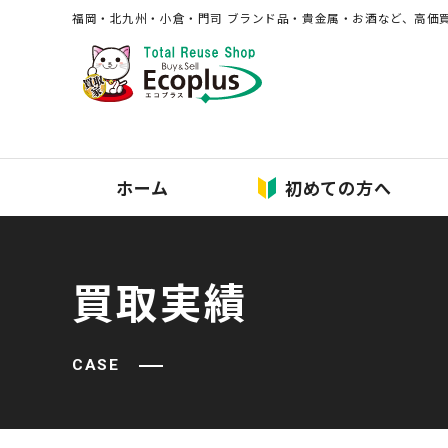
福岡・北九州・⼩倉・⾨司 ブランド品・貴⾦属・お酒など、⾼価
ホーム
初めての方へ
買取実績
CASE