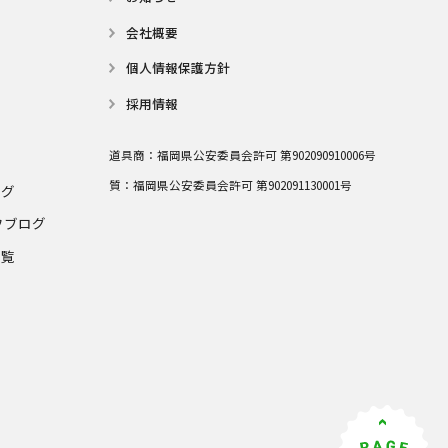
会社概要
個⼈情報保護⽅針
採用情報
道具商：
福岡県公安委員会許可 第902090910006号
質：
福岡県公安委員会許可 第902091130001号
ログ
フブログ
一覧
グ