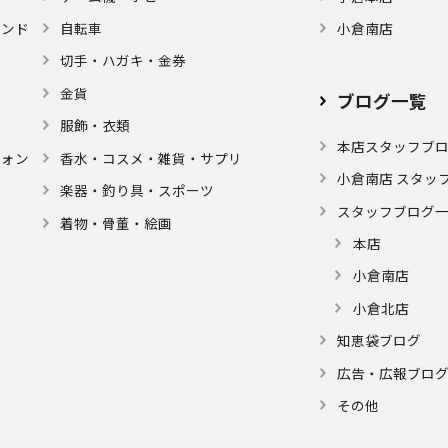
モンド
自転車
小倉南店
切手・ハガキ・金券
金貨
ブログ⼀覧
服飾・衣類
本店スタッフブ
フォン
⾹⽔・コスメ・雑貨・サプリ
小倉南店 スタッ
楽器・釣り具・スポーツ
スタッフブログ
着物・⾻董・絵画
本店
小倉南店
小倉北店
知恵袋ブログ
広告・広報ブロ
その他