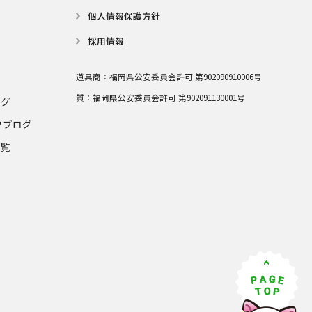
個⼈情報保護⽅針
採用情報
道具商：
福岡県公安委員会許可 第902090910006号
質：
福岡県公安委員会許可 第902091130001号
ログ
フブログ
一覧
グ