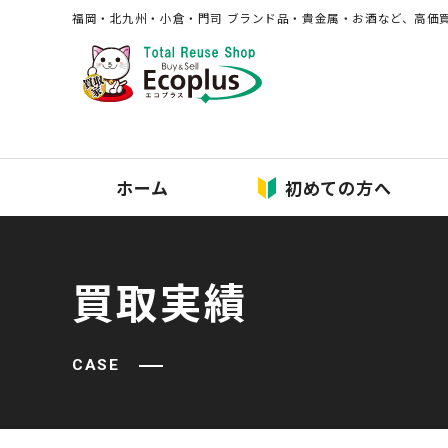
福岡・北九州・⼩倉・⾨司 ブランド品・貴⾦属・お酒など、⾼価
ホーム
初めての方へ
買取実績
CASE