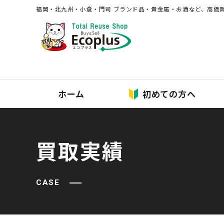
福岡・北九州・⼩倉・⾨司 ブランド品・貴⾦属・お酒など、⾼価
ホーム
初めての方へ
買取実績
CASE