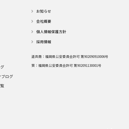
お知らせ
会社概要
個⼈情報保護⽅針
採用情報
道具商：
福岡県公安委員会許可 第902090910006号
質：
福岡県公安委員会許可 第902091130001号
ログ
フブログ
一覧