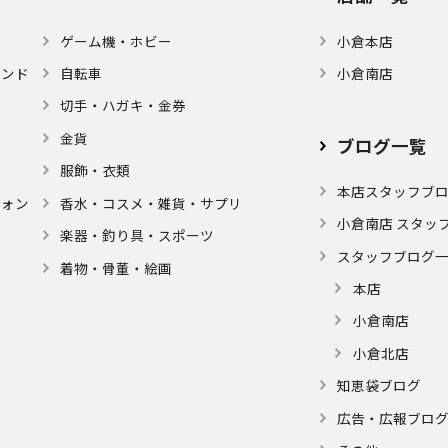
ゲーム機・ホビー
小倉本店
モンド
自転車
小倉南店
切手・ハガキ・金券
金貨
ブログ⼀覧
服飾・衣類
本店スタッフブ
フォン
⾹⽔・コスメ・雑貨・サプリ
小倉南店 スタッ
楽器・釣り具・スポーツ
スタッフブログ
着物・⾻董・絵画
本店
小倉南店
小倉北店
知恵袋ブログ
広告・広報ブロ