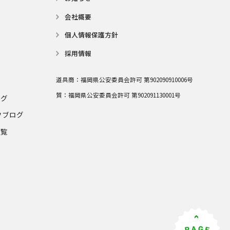
会社概要
個⼈情報保護⽅針
採用情報
道具商：
福岡県公安委員会許可 第902090910006号
質：
福岡県公安委員会許可 第902091130001号
ログ
フブログ
一覧
グ