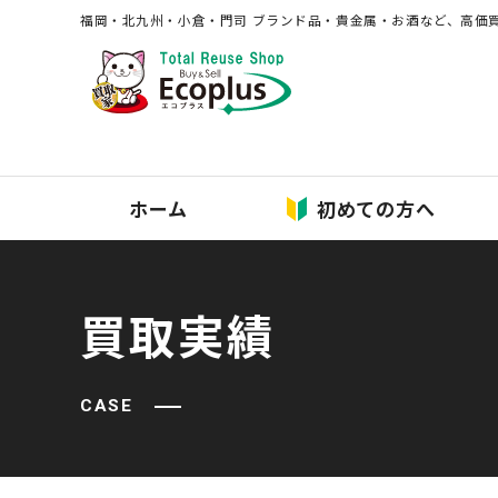
福岡・北九州・⼩倉・⾨司 ブランド品・貴⾦属・お酒など、⾼価
ホーム
初めての方へ
買取実績
CASE