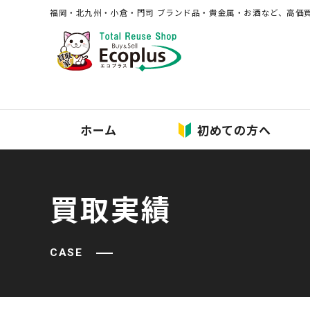
福岡・北九州・⼩倉・⾨司 ブランド品・貴⾦属・お酒など、⾼価
ホーム
初めての方へ
買取実績
CASE