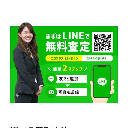
稿
次へ
ナ
»
ビ
ゲ
ー
シ
ョ
ン